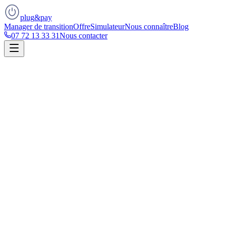
plug
&
pay
Manager de transition
Offre
Simulateur
Nous connaître
Blog
07 72 13 33 31
Nous contacter