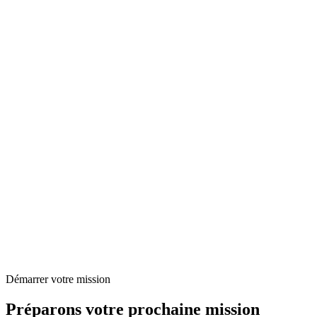
F
Francis A.
Expert en consolidation comptable et reporting financier
M
Maryvonne M.
Consultante en MOA Comptabilité
Démarrer votre mission
Préparons votre prochaine mission